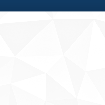
Fale conosco
Sobre