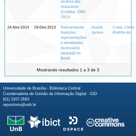
na terra das
Araucárias
(Curitiba: 1980-
1913)
24-Nov-2014
19-Dez-2013
Reinventando
Duarte,
Costa, Cléria
tradições :
Janluis
Botêlho da
representações
e identidades
da bruxaria
neopagã no
Brasil
Mostrando resultados 1 a 3 de 3
Universidade de Brasília - Biblioteca Central
Coordenadoria de Gestão da Informação Digital - GID
(61) 3107-2683
repositorio@unb.br