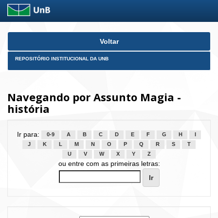
Skip
Voltar
navigation
REPOSITÓRIO INSTITUCIONAL DA UNB
Navegando por Assunto Magia -
história
Ir para:
0-9
A
B
C
D
E
F
G
H
I
J
K
L
M
N
O
P
Q
R
S
T
U
V
W
X
Y
Z
ou entre com as primeiras letras: