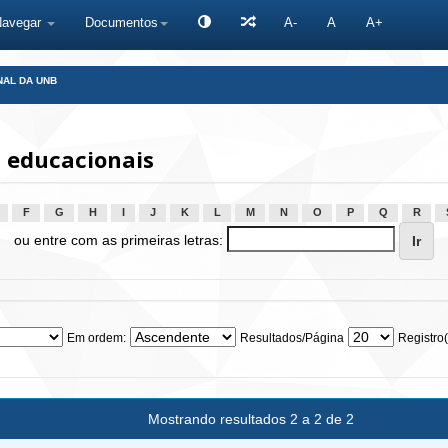
Navegar
Documentos
A-
A
A+
NAL DA UNB
 educacionais
F
G
H
I
J
K
L
M
N
O
P
Q
R
ou entre com as primeiras letras:
Em ordem:
Resultados/Página
Registro(
Mostrando resultados 2 a 2 de 2