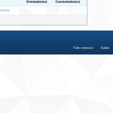
Orientador(es)
Coorientador(es)
Almeida
-
-
Fale conosco
Sobre