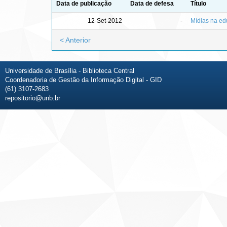
Data de publicação
Data de defesa
Título
12-Set-2012
-
Mídias na ed
< Anterior
Universidade de Brasília - Biblioteca Central
Coordenadoria de Gestão da Informação Digital - GID
(61) 3107-2683
repositorio@unb.br