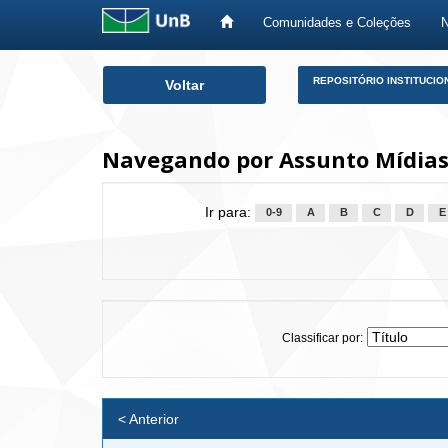
Comunidades e Coleções
Skip
REPOSITÓRIO INSTITUCIO
Voltar
navigation
Navegando por Assunto Mídias
Ir para:
0-9
A
B
C
D
E
Classificar por:
< Anterior