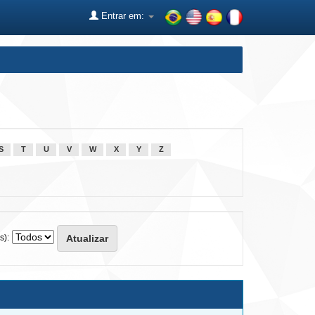
Entrar em:
S
T
U
V
W
X
Y
Z
s):