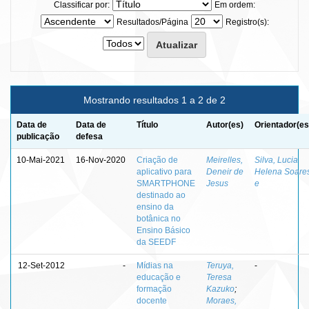
Classificar por:
Em ordem:
Resultados/Página
Registro(s):
Mostrando resultados 1 a 2 de 2
Data de
Data de
Título
Autor(es)
Orientador(es
publicação
defesa
10-Mai-2021
16-Nov-2020
Criação de
Meirelles,
Silva, Lucia
aplicativo para
Deneir de
Helena Soare
SMARTPHONE
Jesus
e
destinado ao
ensino da
botânica no
Ensino Básico
da SEEDF
12-Set-2012
-
Mídias na
Teruya,
-
educação e
Teresa
formação
Kazuko
;
docente
Moraes,