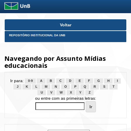
Skip
Voltar
navigation
REPOSITÓRIO INSTITUCIONAL DA UNB
Navegando por Assunto Mídias
educacionais
Ir para:
0-9
A
B
C
D
E
F
G
H
I
J
K
L
M
N
O
P
Q
R
S
T
U
V
W
X
Y
Z
ou entre com as primeiras letras: