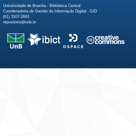
Universidade de Brasília - Biblioteca Central
Coordenadoria de Gestão da Informação Digital - GID
(61) 3107-2683
repositorio@unb.br
Fale conosco
Sobre