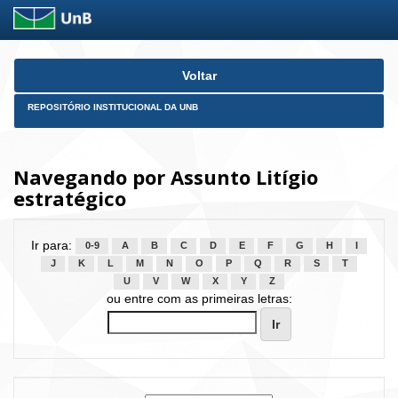
Skip
Voltar
navigation
REPOSITÓRIO INSTITUCIONAL DA UNB
Navegando por Assunto Litígio
estratégico
Ir para:
0-9
A
B
C
D
E
F
G
H
I
J
K
L
M
N
O
P
Q
R
S
T
U
V
W
X
Y
Z
ou entre com as primeiras letras: