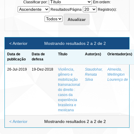
Classificar por:
Em ordem:
Resultados/Página
Registro(s):
< Anterior
Mostrando resultados 2 a 2 de 2
Data de
Data de
Título
Autor(es)
Orientador(es)
publicação
defesa
26-Jul-2019
19-Dez-2018
Violência,
Staudohar,
Almeida,
gênero e
Renata
Wellington
mobilização
Silva
Lourenço de
transnacional
do direito :
casos da
experiência
brasileira e
mexicana
< Anterior
Mostrando resultados 2 a 2 de 2