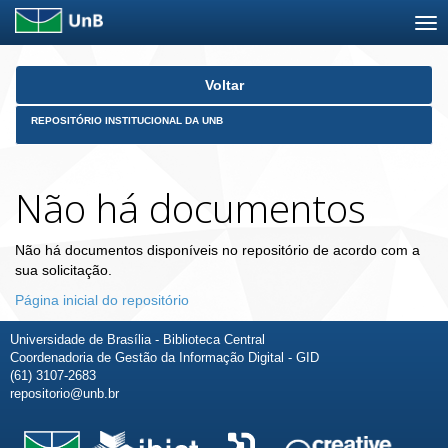
Skip
Voltar
navigation
REPOSITÓRIO INSTITUCIONAL DA UNB
Não há documentos
Não há documentos disponíveis no repositório de acordo com a
sua solicitação.
Página inicial do repositório
Universidade de Brasília - Biblioteca Central
Coordenadoria de Gestão da Informação Digital - GID
(61) 3107-2683
repositorio@unb.br