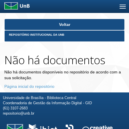
Skip
Voltar
navigation
REPOSITÓRIO INSTITUCIONAL DA UNB
Não há documentos
Não há documentos disponíveis no repositório de acordo com a
sua solicitação.
Página inicial do repositório
Universidade de Brasília - Biblioteca Central
Coordenadoria de Gestão da Informação Digital - GID
(61) 3107-2683
repositorio@unb.br