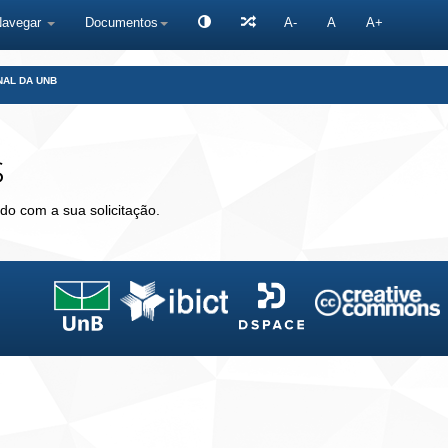
Navegar
Documentos
A-
A
A+
NAL DA UNB
s
do com a sua solicitação.