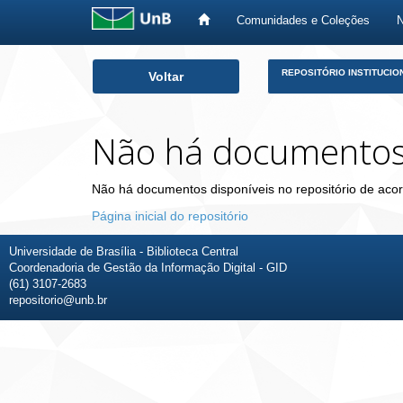
Comunidades e Coleções
Skip
REPOSITÓRIO INSTITUCIO
Voltar
navigation
Não há documento
Não há documentos disponíveis no repositório de acor
Página inicial do repositório
Universidade de Brasília - Biblioteca Central
Coordenadoria de Gestão da Informação Digital - GID
(61) 3107-2683
repositorio@unb.br