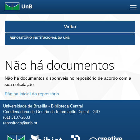
Skip
Voltar
navigation
REPOSITÓRIO INSTITUCIONAL DA UNB
Não há documentos
Não há documentos disponíveis no repositório de acordo com a
sua solicitação.
Página inicial do repositório
Universidade de Brasília - Biblioteca Central
Coordenadoria de Gestão da Informação Digital - GID
(61) 3107-2683
repositorio@unb.br