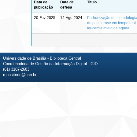
Data de
Data de
Título
publicação
defesa
20-Fev-2025
14-Ago-2024
Padronização de metodologia 
de polimerase em tempo real 
leucemia mieloide aguda
Universidade de Brasília - Biblioteca Central
Coordenadoria de Gestão da Informação Digital - GID
(61) 3107-2683
repositorio@unb.br