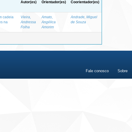
Autor(es)
Orientador(es)
Coorientador(es)
m cadeia
Vieira,
Amato,
Andrade, Miguel
es na
Andressa
Angélica
de Souza
Folha
Amorim
Fale conosco
Sobre