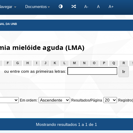
Navegar
Documentos
A-
A
A+
NAL DA UNB
ia mielóide aguda (LMA)
F
G
H
I
J
K
L
M
N
O
P
Q
R
ou entre com as primeiras letras:
Em ordem:
Resultados/Página
Registro(
Mostrando resultados 1 a 1 de 1