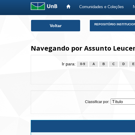
Comunidades e Coleções
Skip
REPOSITÓRIO INSTITUCIO
Voltar
navigation
Navegando por Assunto Leucem
Ir para:
0-9
A
B
C
D
E
Classificar por: