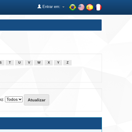
Entrar em:
S
T
U
V
W
X
Y
Z
s):