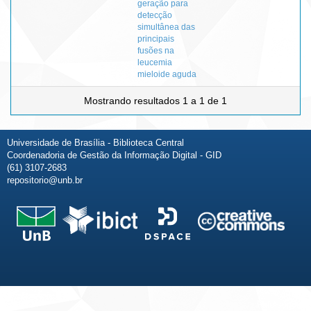
geração para
detecção
simultânea das
principais
fusões na
leucemia
mieloide aguda
Mostrando resultados 1 a 1 de 1
Universidade de Brasília - Biblioteca Central
Coordenadoria de Gestão da Informação Digital - GID
(61) 3107-2683
repositorio@unb.br
Fale conosco