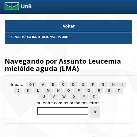
Skip
Voltar
navigation
REPOSITÓRIO INSTITUCIONAL DA UNB
Navegando por Assunto Leucemia
mielóide aguda (LMA)
Ir para:
0-9
A
B
C
D
E
F
G
H
I
J
K
L
M
N
O
P
Q
R
S
T
U
V
W
X
Y
Z
ou entre com as primeiras letras: