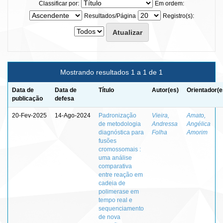
Classificar por:
Em ordem:
Resultados/Página
Registro(s):
Mostrando resultados 1 a 1 de 1
Data de
Data de
Título
Autor(es)
Orientador(e
publicação
defesa
20-Fev-2025
14-Ago-2024
Padronização
Vieira,
Amato,
de metodologia
Andressa
Angélica
diagnóstica para
Folha
Amorim
fusões
cromossomais :
uma análise
comparativa
entre reação em
cadeia de
polimerase em
tempo real e
sequenciamento
de nova