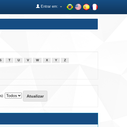
Entrar em:
S
T
U
V
W
X
Y
Z
s):