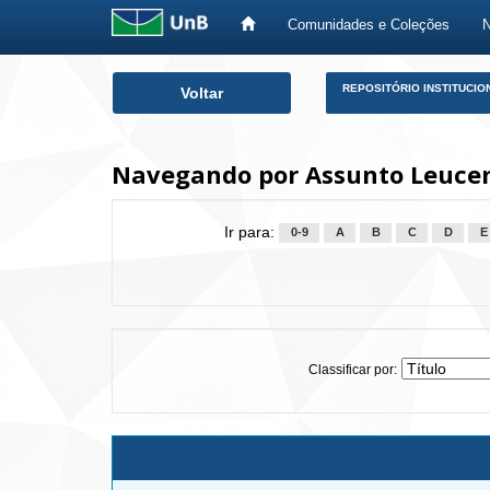
Comunidades e Coleções
Skip
REPOSITÓRIO INSTITUCIO
Voltar
navigation
Navegando por Assunto Leucem
Ir para:
0-9
A
B
C
D
E
Classificar por: