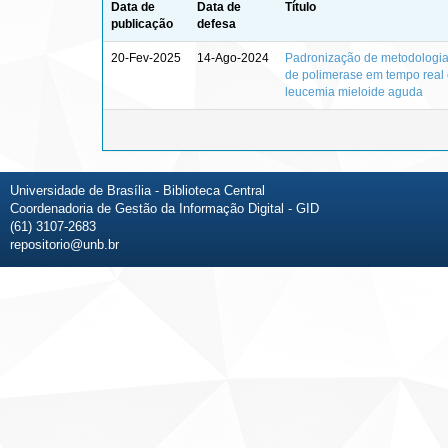
Data de
Data de
Título
publicação
defesa
20-Fev-2025
14-Ago-2024
Padronização de metodologia 
de polimerase em tempo real 
leucemia mieloide aguda
Universidade de Brasília - Biblioteca Central
Coordenadoria de Gestão da Informação Digital - GID
(61) 3107-2683
repositorio@unb.br