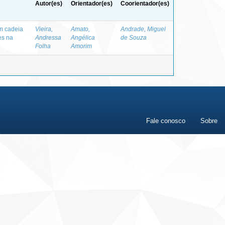
Autor(es)
Orientador(es)
Coorientador(es)
m cadeia
Vieira,
Amato,
Andrade, Miguel
es na
Andressa
Angélica
de Souza
Folha
Amorim
Fale conosco
Sobre