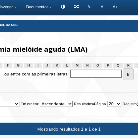
Navegar
Documentos
A-
A
A+
NAL DA UNB
ia mielóide aguda (LMA)
F
G
H
I
J
K
L
M
N
O
P
Q
R
ou entre com as primeiras letras:
Em ordem:
Resultados/Página
Registro(
Mostrando resultados 1 a 1 de 1