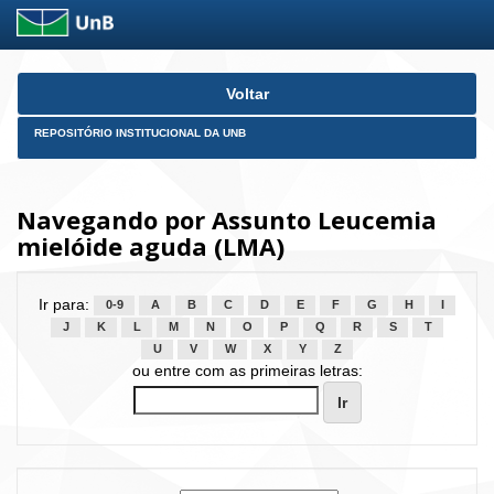
Skip
Voltar
navigation
REPOSITÓRIO INSTITUCIONAL DA UNB
Navegando por Assunto Leucemia
mielóide aguda (LMA)
Ir para:
0-9
A
B
C
D
E
F
G
H
I
J
K
L
M
N
O
P
Q
R
S
T
U
V
W
X
Y
Z
ou entre com as primeiras letras: