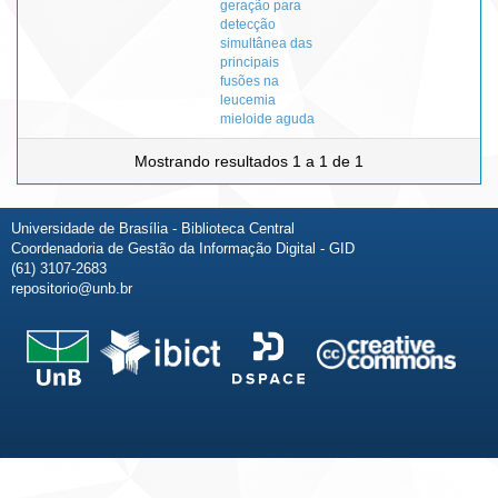
geração para
detecção
simultânea das
principais
fusões na
leucemia
mieloide aguda
Mostrando resultados 1 a 1 de 1
Universidade de Brasília - Biblioteca Central
Coordenadoria de Gestão da Informação Digital - GID
(61) 3107-2683
repositorio@unb.br
Fale conosco