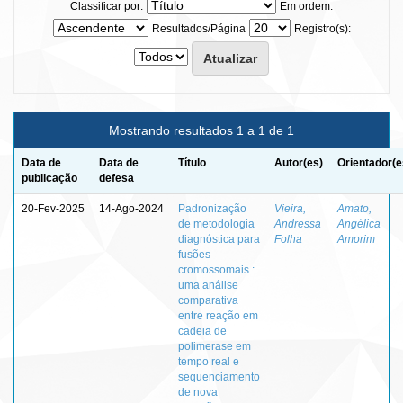
Classificar por:
Em ordem:
Resultados/Página
Registro(s):
Mostrando resultados 1 a 1 de 1
Data de
Data de
Título
Autor(es)
Orientador(e
publicação
defesa
20-Fev-2025
14-Ago-2024
Padronização
Vieira,
Amato,
de metodologia
Andressa
Angélica
diagnóstica para
Folha
Amorim
fusões
cromossomais :
uma análise
comparativa
entre reação em
cadeia de
polimerase em
tempo real e
sequenciamento
de nova