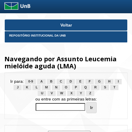
Skip
Voltar
navigation
REPOSITÓRIO INSTITUCIONAL DA UNB
Navegando por Assunto Leucemia
mielóide aguda (LMA)
Ir para:
0-9
A
B
C
D
E
F
G
H
I
J
K
L
M
N
O
P
Q
R
S
T
U
V
W
X
Y
Z
ou entre com as primeiras letras: