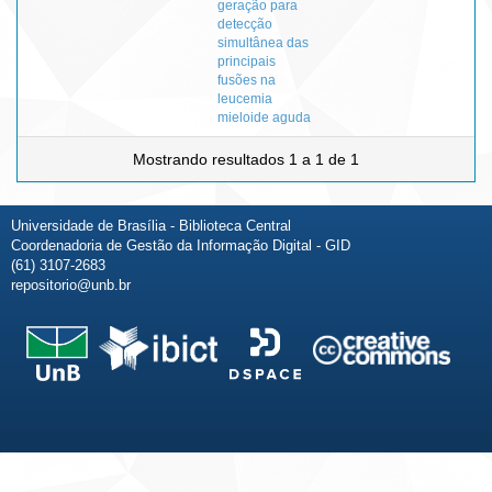
geração para
detecção
simultânea das
principais
fusões na
leucemia
mieloide aguda
Mostrando resultados 1 a 1 de 1
Universidade de Brasília - Biblioteca Central
Coordenadoria de Gestão da Informação Digital - GID
(61) 3107-2683
repositorio@unb.br
Fale conosco