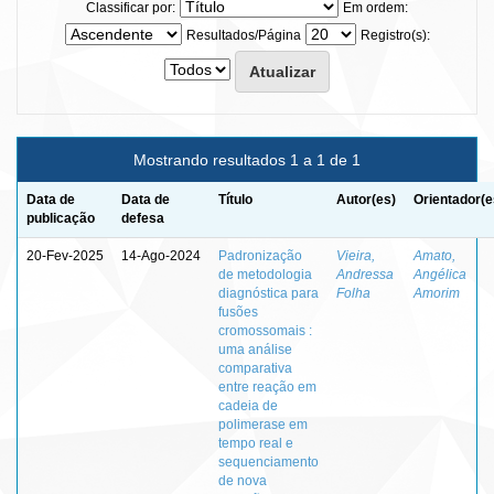
Classificar por:
Em ordem:
Resultados/Página
Registro(s):
Mostrando resultados 1 a 1 de 1
Data de
Data de
Título
Autor(es)
Orientador(e
publicação
defesa
20-Fev-2025
14-Ago-2024
Padronização
Vieira,
Amato,
de metodologia
Andressa
Angélica
diagnóstica para
Folha
Amorim
fusões
cromossomais :
uma análise
comparativa
entre reação em
cadeia de
polimerase em
tempo real e
sequenciamento
de nova