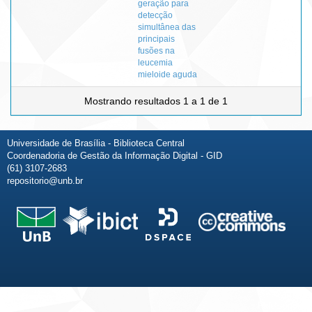
geração para
detecção
simultânea das
principais
fusões na
leucemia
mieloide aguda
Mostrando resultados 1 a 1 de 1
Universidade de Brasília - Biblioteca Central
Coordenadoria de Gestão da Informação Digital - GID
(61) 3107-2683
repositorio@unb.br
Fale conosco