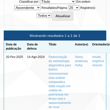
Classificar por:
Em ordem:
Resultados/Página
Registro(s):
Mostrando resultados 1 a 1 de 1
Data de
Data de
Título
Autor(es)
Orientador(e
publicação
defesa
20-Fev-2025
14-Ago-2024
Padronização
Vieira,
Amato,
de metodologia
Andressa
Angélica
diagnóstica para
Folha
Amorim
fusões
cromossomais :
uma análise
comparativa
entre reação em
cadeia de
polimerase em
tempo real e
sequenciamento
de nova