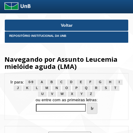
Skip
Voltar
navigation
REPOSITÓRIO INSTITUCIONAL DA UNB
Navegando por Assunto Leucemia
mielóide aguda (LMA)
Ir para:
0-9
A
B
C
D
E
F
G
H
I
J
K
L
M
N
O
P
Q
R
S
T
U
V
W
X
Y
Z
ou entre com as primeiras letras: