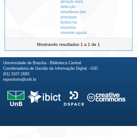
geração para
detecção
simultânea das
principais
fusões na
leucemia
mieloide aguda
Mostrando resultados 1 a 1 de 1
Universidade de Brasília - Biblioteca Central
Coordenadoria de Gestão da Informação Digital - GID
(61) 3107-2683
repositorio@unb.br
Fale conosco