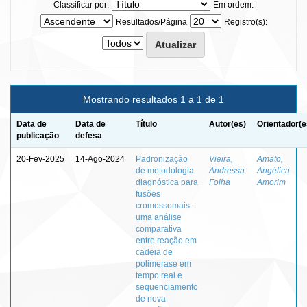
Classificar por:
Em ordem:
Resultados/Página
Registro(s):
Mostrando resultados 1 a 1 de 1
Data de
Data de
Título
Autor(es)
Orientador(e
publicação
defesa
20-Fev-2025
14-Ago-2024
Padronização
Vieira,
Amato,
de metodologia
Andressa
Angélica
diagnóstica para
Folha
Amorim
fusões
cromossomais :
uma análise
comparativa
entre reação em
cadeia de
polimerase em
tempo real e
sequenciamento
de nova