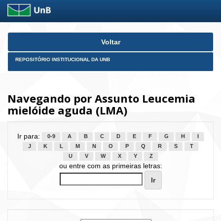
Skip
Voltar
navigation
REPOSITÓRIO INSTITUCIONAL DA UNB
Navegando por Assunto Leucemia
mielóide aguda (LMA)
Ir para:
0-9
A
B
C
D
E
F
G
H
I
J
K
L
M
N
O
P
Q
R
S
T
U
V
W
X
Y
Z
ou entre com as primeiras letras: