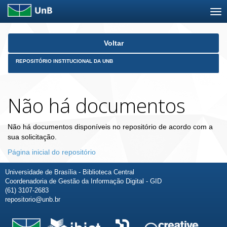
Skip
Voltar
navigation
REPOSITÓRIO INSTITUCIONAL DA UNB
Não há documentos
Não há documentos disponíveis no repositório de acordo com a
sua solicitação.
Página inicial do repositório
Universidade de Brasília - Biblioteca Central
Coordenadoria de Gestão da Informação Digital - GID
(61) 3107-2683
repositorio@unb.br