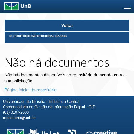
Skip
Voltar
navigation
REPOSITÓRIO INSTITUCIONAL DA UNB
Não há documentos
Não há documentos disponíveis no repositório de acordo com a
sua solicitação.
Página inicial do repositório
Universidade de Brasília - Biblioteca Central
Coordenadoria de Gestão da Informação Digital - GID
(61) 3107-2683
repositorio@unb.br