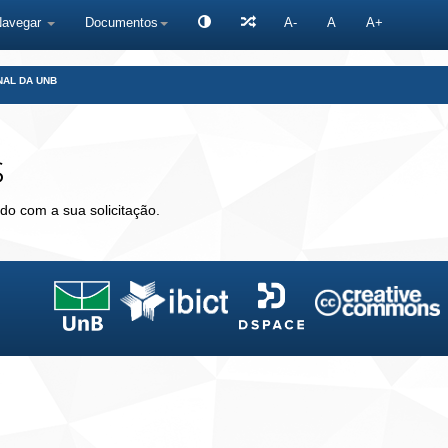
Navegar
Documentos
A-
A
A+
NAL DA UNB
s
do com a sua solicitação.