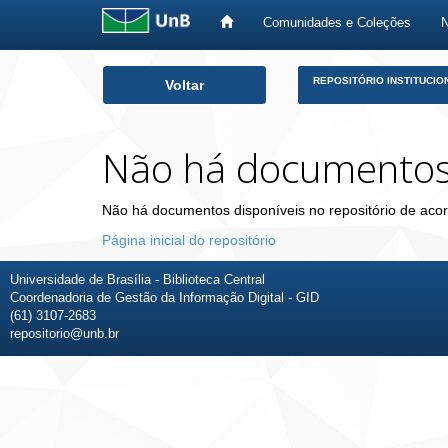
Comunidades e Coleções
Skip
REPOSITÓRIO INSTITUCIO
Voltar
navigation
Não há documento
Não há documentos disponíveis no repositório de acor
Página inicial do repositório
Universidade de Brasília - Biblioteca Central
Coordenadoria de Gestão da Informação Digital - GID
(61) 3107-2683
repositorio@unb.br