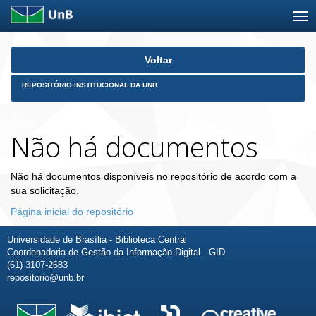
Skip
Voltar
navigation
REPOSITÓRIO INSTITUCIONAL DA UNB
Não há documentos
Não há documentos disponíveis no repositório de acordo com a
sua solicitação.
Página inicial do repositório
Universidade de Brasília - Biblioteca Central
Coordenadoria de Gestão da Informação Digital - GID
(61) 3107-2683
repositorio@unb.br