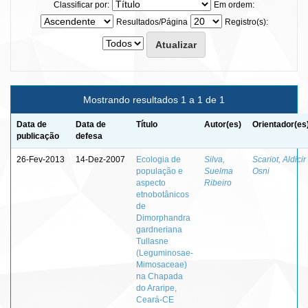
Classificar por:
Em ordem:
Resultados/Página
Registro(s):
Mostrando resultados 1 a 1 de 1
Data de
Data de
Título
Autor(es)
Orientador(es
publicação
defesa
26-Fev-2013
14-Dez-2007
Ecologia de
Silva,
Scariot, Aldicir
população e
Suelma
Osni
aspecto
Ribeiro
etnobotânicos
de
Dimorphandra
gardneriana
Tullasne
(Leguminosae-
Mimosaceae)
na Chapada
do Araripe,
Ceará-CE