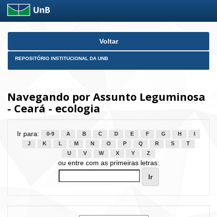
Skip
Voltar
navigation
REPOSITÓRIO INSTITUCIONAL DA UNB
Navegando por Assunto Leguminosa
- Ceará - ecologia
Ir para:
0-9
A
B
C
D
E
F
G
H
I
J
K
L
M
N
O
P
Q
R
S
T
U
V
W
X
Y
Z
ou entre com as primeiras letras: