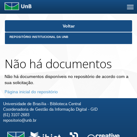
Skip
Voltar
navigation
REPOSITÓRIO INSTITUCIONAL DA UNB
Não há documentos
Não há documentos disponíveis no repositório de acordo com a
sua solicitação.
Página inicial do repositório
Universidade de Brasília - Biblioteca Central
Coordenadoria de Gestão da Informação Digital - GID
(61) 3107-2683
repositorio@unb.br