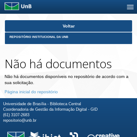
Skip
Voltar
navigation
REPOSITÓRIO INSTITUCIONAL DA UNB
Não há documentos
Não há documentos disponíveis no repositório de acordo com a
sua solicitação.
Página inicial do repositório
Universidade de Brasília - Biblioteca Central
Coordenadoria de Gestão da Informação Digital - GID
(61) 3107-2683
repositorio@unb.br