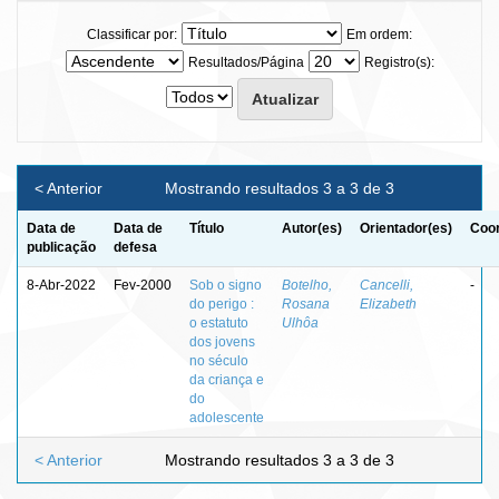
Classificar por:
Em ordem:
Resultados/Página
Registro(s):
< Anterior
Mostrando resultados 3 a 3 de 3
Data de
Data de
Título
Autor(es)
Orientador(es)
Coor
publicação
defesa
8-Abr-2022
Fev-2000
Sob o signo
Botelho,
Cancelli,
-
do perigo :
Rosana
Elizabeth
o estatuto
Ulhôa
dos jovens
no século
da criança e
do
adolescente
< Anterior
Mostrando resultados 3 a 3 de 3