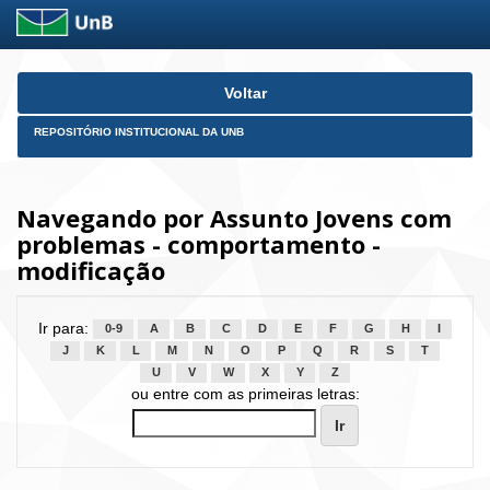
Skip
Voltar
navigation
REPOSITÓRIO INSTITUCIONAL DA UNB
Navegando por Assunto Jovens com
problemas - comportamento -
modificação
Ir para:
0-9
A
B
C
D
E
F
G
H
I
J
K
L
M
N
O
P
Q
R
S
T
U
V
W
X
Y
Z
ou entre com as primeiras letras: