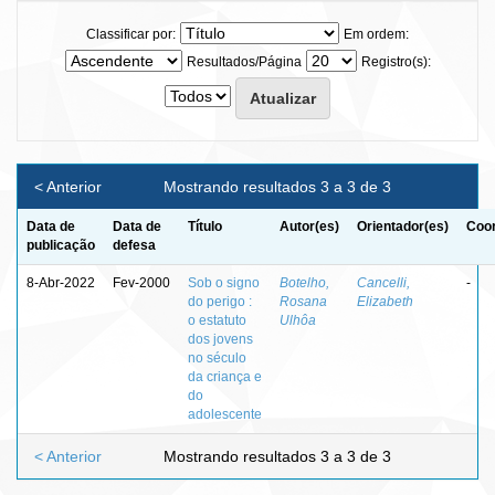
Classificar por:
Em ordem:
Resultados/Página
Registro(s):
< Anterior
Mostrando resultados 3 a 3 de 3
Data de
Data de
Título
Autor(es)
Orientador(es)
Coor
publicação
defesa
8-Abr-2022
Fev-2000
Sob o signo
Botelho,
Cancelli,
-
do perigo :
Rosana
Elizabeth
o estatuto
Ulhôa
dos jovens
no século
da criança e
do
adolescente
< Anterior
Mostrando resultados 3 a 3 de 3