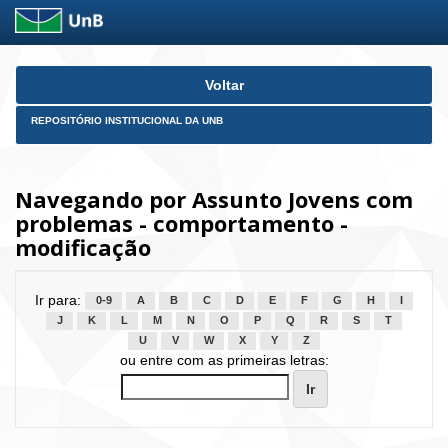
Skip
Voltar
navigation
REPOSITÓRIO INSTITUCIONAL DA UNB
Navegando por Assunto Jovens com
problemas - comportamento -
modificação
Ir para:
0-9
A
B
C
D
E
F
G
H
I
J
K
L
M
N
O
P
Q
R
S
T
U
V
W
X
Y
Z
ou entre com as primeiras letras: