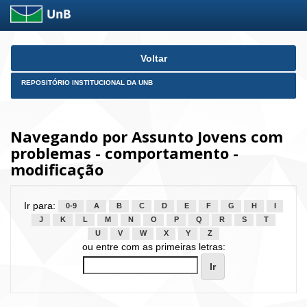
Skip
Voltar
navigation
REPOSITÓRIO INSTITUCIONAL DA UNB
Navegando por Assunto Jovens com
problemas - comportamento -
modificação
Ir para:
0-9
A
B
C
D
E
F
G
H
I
J
K
L
M
N
O
P
Q
R
S
T
U
V
W
X
Y
Z
ou entre com as primeiras letras: