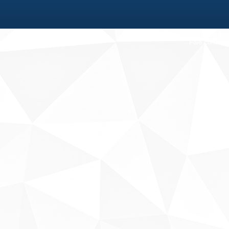
Fale conosco
Sobre