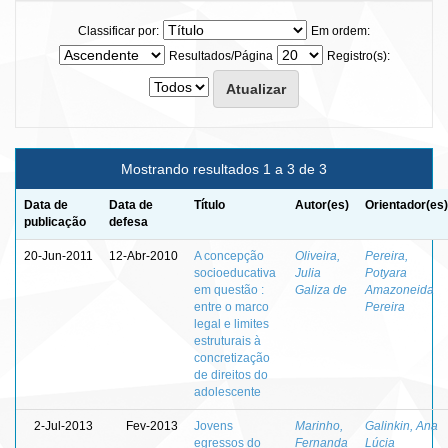
Classificar por:
Em ordem:
Resultados/Página
Registro(s):
Mostrando resultados 1 a 3 de 3
Data de
Data de
Título
Autor(es)
Orientador(es)
publicação
defesa
20-Jun-2011
12-Abr-2010
A concepção
Oliveira,
Pereira,
socioeducativa
Julia
Potyara
em questão :
Galiza de
Amazoneida
entre o marco
Pereira
legal e limites
estruturais à
concretização
de direitos do
adolescente
2-Jul-2013
Fev-2013
Jovens
Marinho,
Galinkin, Ana
egressos do
Fernanda
Lúcia