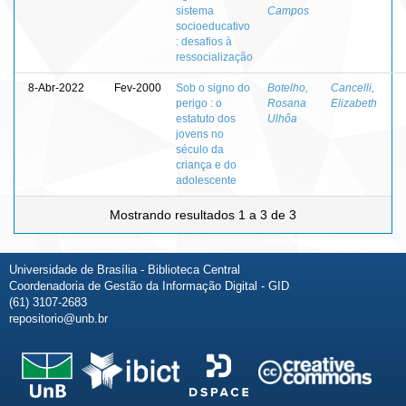
sistema
Campos
socioeducativo
: desafios à
ressocialização
8-Abr-2022
Fev-2000
Sob o signo do
Botelho,
Cancelli,
perigo : o
Rosana
Elizabeth
estatuto dos
Ulhôa
jovens no
século da
criança e do
adolescente
Mostrando resultados 1 a 3 de 3
Universidade de Brasília - Biblioteca Central
Coordenadoria de Gestão da Informação Digital - GID
(61) 3107-2683
repositorio@unb.br