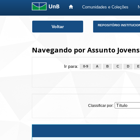
Comunidades e Coleções
Skip
REPOSITÓRIO INSTITUCIO
Voltar
navigation
Navegando por Assunto Jovens
Ir para:
0-9
A
B
C
D
E
Classificar por: