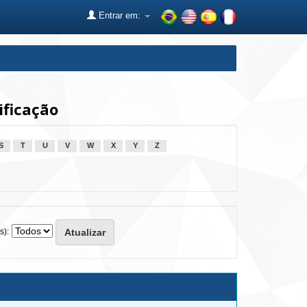
Entrar em:
ficação
S
T
U
V
W
X
Y
Z
s):