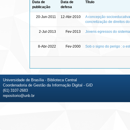
Data de
Data de
Título
publicação
defesa
20-Jun-2011
12-Abr-2010
A concepção socioeducativa e
concretização de direitos d
2-Jul-2013
Fev-2013
Jovens egressos do sistema 
8-Abr-2022
Fev-2000
Sob o signo do perigo : o e
Universidade de Brasília - Biblioteca Central
Coordenadoria de Gestão da Informação Digital - GID
(61) 3107-2683
repositorio@unb.br