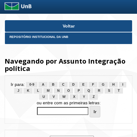
Skip
Voltar
navigation
REPOSITÓRIO INSTITUCIONAL DA UNB
Navegando por Assunto Integração
política
Ir para:
0-9
A
B
C
D
E
F
G
H
I
J
K
L
M
N
O
P
Q
R
S
T
U
V
W
X
Y
Z
ou entre com as primeiras letras: