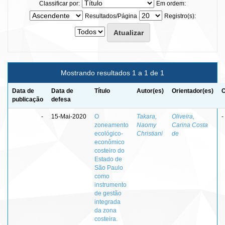
Classificar por:
Em ordem:
Resultados/Página
Registro(s):
Mostrando resultados 1 a 1 de 1
Data de
Data de
Título
Autor(es)
Orientador(es)
C
publicação
defesa
-
15-Mai-2020
O
Takara,
Oliveira,
-
zoneamento
Naomy
Carina Costa
ecológico-
Christiani
de
econômico
costeiro do
Estado de
São Paulo
como
instrumento
de gestão
integrada
da zona
costeira.