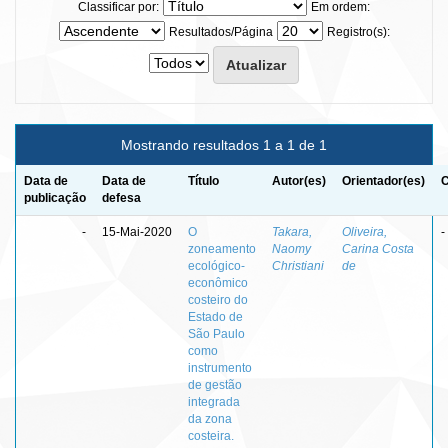
Classificar por:
Em ordem:
Resultados/Página
Registro(s):
Mostrando resultados 1 a 1 de 1
Data de
Data de
Título
Autor(es)
Orientador(es)
C
publicação
defesa
-
15-Mai-2020
O
Takara,
Oliveira,
-
zoneamento
Naomy
Carina Costa
ecológico-
Christiani
de
econômico
costeiro do
Estado de
São Paulo
como
instrumento
de gestão
integrada
da zona
costeira.