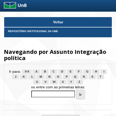
Skip
Voltar
navigation
REPOSITÓRIO INSTITUCIONAL DA UNB
Navegando por Assunto Integração
política
Ir para:
0-9
A
B
C
D
E
F
G
H
I
J
K
L
M
N
O
P
Q
R
S
T
U
V
W
X
Y
Z
ou entre com as primeiras letras: