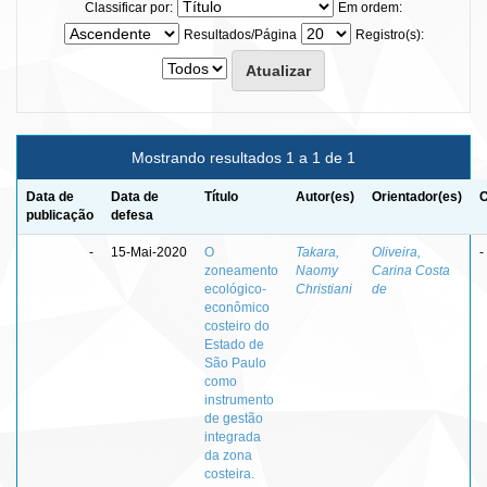
Classificar por:
Em ordem:
Resultados/Página
Registro(s):
Mostrando resultados 1 a 1 de 1
Data de
Data de
Título
Autor(es)
Orientador(es)
C
publicação
defesa
-
15-Mai-2020
O
Takara,
Oliveira,
-
zoneamento
Naomy
Carina Costa
ecológico-
Christiani
de
econômico
costeiro do
Estado de
São Paulo
como
instrumento
de gestão
integrada
da zona
costeira.