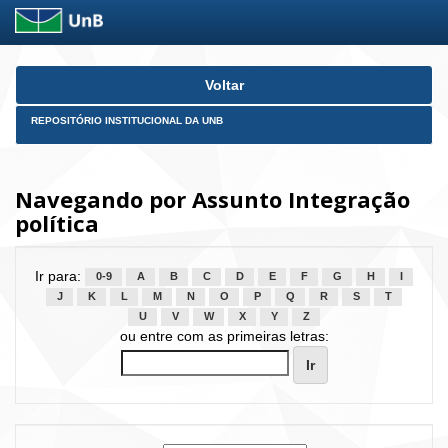
Skip
Voltar
navigation
REPOSITÓRIO INSTITUCIONAL DA UNB
Navegando por Assunto Integração
política
Ir para:
0-9
A
B
C
D
E
F
G
H
I
J
K
L
M
N
O
P
Q
R
S
T
U
V
W
X
Y
Z
ou entre com as primeiras letras: