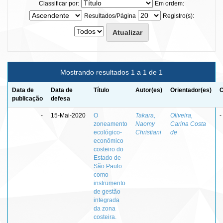
Classificar por:
Em ordem:
Resultados/Página
Registro(s):
Mostrando resultados 1 a 1 de 1
Data de
Data de
Título
Autor(es)
Orientador(es)
C
publicação
defesa
-
15-Mai-2020
O
Takara,
Oliveira,
-
zoneamento
Naomy
Carina Costa
ecológico-
Christiani
de
econômico
costeiro do
Estado de
São Paulo
como
instrumento
de gestão
integrada
da zona
costeira.