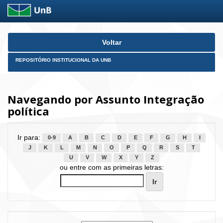
Skip
Voltar
navigation
REPOSITÓRIO INSTITUCIONAL DA UNB
Navegando por Assunto Integração
política
Ir para:
0-9
A
B
C
D
E
F
G
H
I
J
K
L
M
N
O
P
Q
R
S
T
U
V
W
X
Y
Z
ou entre com as primeiras letras: