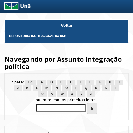
Skip
Voltar
navigation
REPOSITÓRIO INSTITUCIONAL DA UNB
Navegando por Assunto Integração
política
Ir para:
0-9
A
B
C
D
E
F
G
H
I
J
K
L
M
N
O
P
Q
R
S
T
U
V
W
X
Y
Z
ou entre com as primeiras letras: