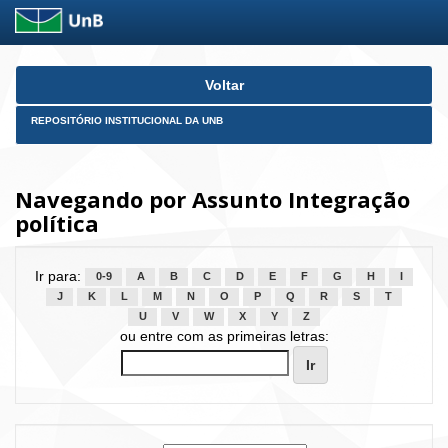
Skip
Voltar
navigation
REPOSITÓRIO INSTITUCIONAL DA UNB
Navegando por Assunto Integração
política
Ir para:
0-9
A
B
C
D
E
F
G
H
I
J
K
L
M
N
O
P
Q
R
S
T
U
V
W
X
Y
Z
ou entre com as primeiras letras: