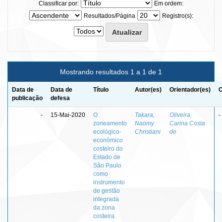
Classificar por:
Em ordem:
Resultados/Página
Registro(s):
Mostrando resultados 1 a 1 de 1
Data de
Data de
Título
Autor(es)
Orientador(es)
C
publicação
defesa
-
15-Mai-2020
O
Takara,
Oliveira,
-
zoneamento
Naomy
Carina Costa
ecológico-
Christiani
de
econômico
costeiro do
Estado de
São Paulo
como
instrumento
de gestão
integrada
da zona
costeira.