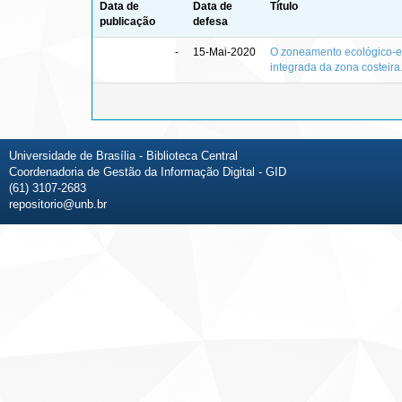
Data de
Data de
Título
publicação
defesa
-
15-Mai-2020
O zoneamento ecológico-e
integrada da zona costeira
Universidade de Brasília - Biblioteca Central
Coordenadoria de Gestão da Informação Digital - GID
(61) 3107-2683
repositorio@unb.br