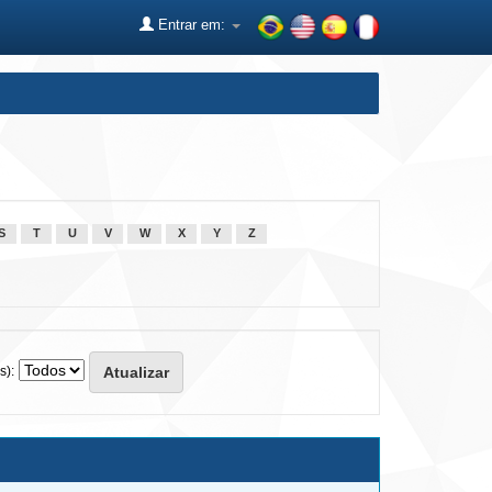
Entrar em:
S
T
U
V
W
X
Y
Z
s):