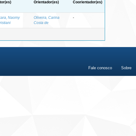
tor(es)
Orientador(es)
Coorientador(es)
kara, Naomy
Oliveira, Carina
-
istiani
Costa de
Fale conosco
Sobre