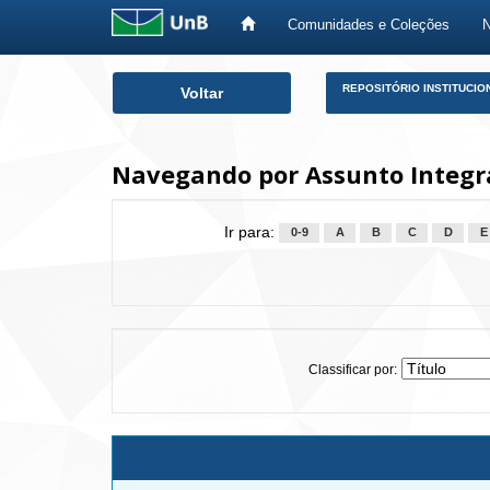
Comunidades e Coleções
Skip
REPOSITÓRIO INSTITUCIO
Voltar
navigation
Navegando por Assunto Integra
Ir para:
0-9
A
B
C
D
E
Classificar por: