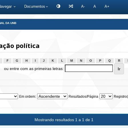
Navegar
Documentos
A-
A
A+
NAL DA UNB
ção política
F
G
H
I
J
K
L
M
N
O
P
Q
R
ou entre com as primeiras letras:
Em ordem:
Resultados/Página
Registro(
Mostrando resultados 1 a 1 de 1