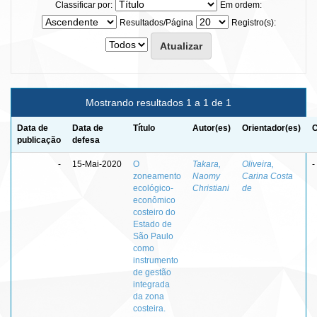
Classificar por:
Em ordem:
Resultados/Página
Registro(s):
Mostrando resultados 1 a 1 de 1
Data de
Data de
Título
Autor(es)
Orientador(es)
C
publicação
defesa
-
15-Mai-2020
O
Takara,
Oliveira,
-
zoneamento
Naomy
Carina Costa
ecológico-
Christiani
de
econômico
costeiro do
Estado de
São Paulo
como
instrumento
de gestão
integrada
da zona
costeira.