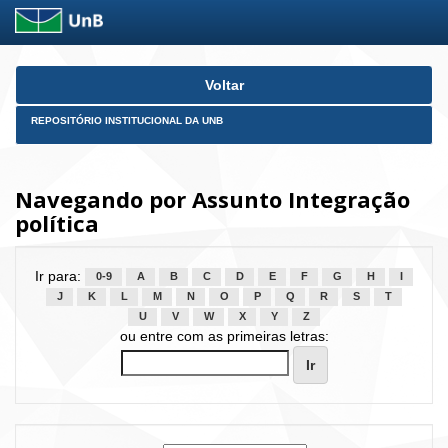
Skip
Voltar
navigation
REPOSITÓRIO INSTITUCIONAL DA UNB
Navegando por Assunto Integração
política
Ir para:
0-9
A
B
C
D
E
F
G
H
I
J
K
L
M
N
O
P
Q
R
S
T
U
V
W
X
Y
Z
ou entre com as primeiras letras: