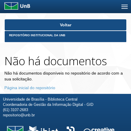
Skip
Voltar
navigation
REPOSITÓRIO INSTITUCIONAL DA UNB
Não há documentos
Não há documentos disponíveis no repositório de acordo com a
sua solicitação.
Página inicial do repositório
Universidade de Brasília - Biblioteca Central
Coordenadoria de Gestão da Informação Digital - GID
(61) 3107-2683
repositorio@unb.br