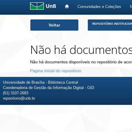
Comunidades e Coleções
Skip
REPOSITÓRIO INSTITUCIO
Voltar
navigation
Não há documento
Não há documentos disponíveis no repositório de acor
Página inicial do repositório
Universidade de Brasília - Biblioteca Central
Coordenadoria de Gestão da Informação Digital - GID
(61) 3107-2683
repositorio@unb.br