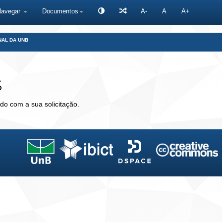
Navegar
Documentos
A-
A
A+
NAL DA UNB
s
do com a sua solicitação.