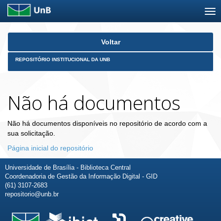
Skip
Voltar
navigation
REPOSITÓRIO INSTITUCIONAL DA UNB
Não há documentos
Não há documentos disponíveis no repositório de acordo com a
sua solicitação.
Página inicial do repositório
Universidade de Brasília - Biblioteca Central
Coordenadoria de Gestão da Informação Digital - GID
(61) 3107-2683
repositorio@unb.br