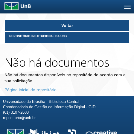
Skip
Voltar
navigation
REPOSITÓRIO INSTITUCIONAL DA UNB
Não há documentos
Não há documentos disponíveis no repositório de acordo com a
sua solicitação.
Página inicial do repositório
Universidade de Brasília - Biblioteca Central
Coordenadoria de Gestão da Informação Digital - GID
(61) 3107-2683
repositorio@unb.br