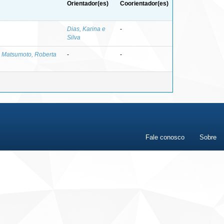
Orientador(es)
Coorientador(es)
Dias, Karina e
-
Silva
;
Matsumoto, Roberta
-
-
Fale conosco
Sobre