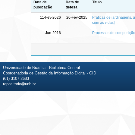
Data de
Data de
Título
publicação
defesa
11-Fev-2026
20-Fev-2025
Práticas de jardinagens, 
com as vidas]
Jan-2016
-
Processos de composiçã
Universidade de Brasília - Biblioteca Central
Coordenadoria de Gestão da Informação Digital - GID
(61) 3107-2683
repositorio@unb.br