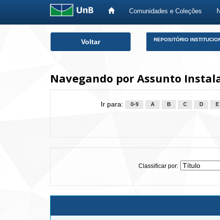
Comunidades e Coleções
Skip
REPOSITÓRIO INSTITUCIO
Voltar
navigation
Navegando por Assunto Instala
Ir para:
0-9
A
B
C
D
E
Classificar por: