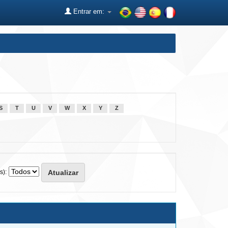
Entrar em:
S
T
U
V
W
X
Y
Z
s):