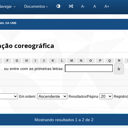
Navegar
Documentos
A-
A
A+
NAL DA UNB
ção coreográfica
F
G
H
I
J
K
L
M
N
O
P
Q
R
ou entre com as primeiras letras:
Em ordem:
Resultados/Página
Registro(
Mostrando resultados 1 a 2 de 2