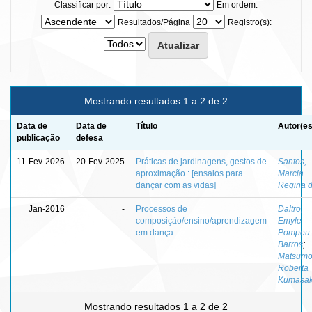
Classificar por:
Em ordem:
Resultados/Página
Registro(s):
Mostrando resultados 1 a 2 de 2
Data de
Data de
Título
Autor(es
publicação
defesa
11-Fev-2026
20-Fev-2025
Práticas de jardinagens, gestos de
Santos,
aproximação : [ensaios para
Marcia
dançar com as vidas]
Regina 
Jan-2016
-
Processos de
Daltro,
composição/ensino/aprendizagem
Emyle
em dança
Pompeu 
Barros
;
Matsumo
Roberta
Kumasa
Mostrando resultados 1 a 2 de 2