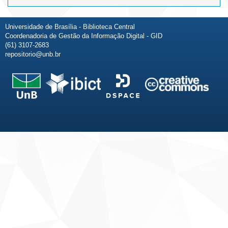
Universidade de Brasília - Biblioteca Central
Coordenadoria de Gestão da Informação Digital - GID
(61) 3107-2683
repositorio@unb.br
Fale conosco
Sobre