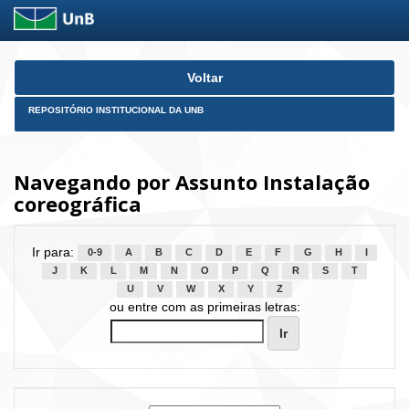
Skip
Voltar
navigation
REPOSITÓRIO INSTITUCIONAL DA UNB
Navegando por Assunto Instalação
coreográfica
Ir para:
0-9
A
B
C
D
E
F
G
H
I
J
K
L
M
N
O
P
Q
R
S
T
U
V
W
X
Y
Z
ou entre com as primeiras letras: