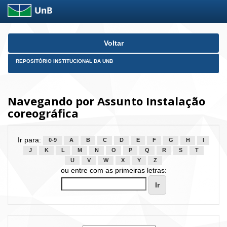
Skip
Voltar
navigation
REPOSITÓRIO INSTITUCIONAL DA UNB
Navegando por Assunto Instalação
coreográfica
Ir para:
0-9
A
B
C
D
E
F
G
H
I
J
K
L
M
N
O
P
Q
R
S
T
U
V
W
X
Y
Z
ou entre com as primeiras letras: