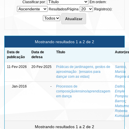
Classificar por:
Em ordem:
Resultados/Página
Registro(s):
Mostrando resultados 1 a 2 de 2
Data de
Data de
Título
Autor(es
publicação
defesa
11-Fev-2026
20-Fev-2025
Práticas de jardinagens, gestos de
Santos,
aproximação : [ensaios para
Marcia
dançar com as vidas]
Regina 
Jan-2016
-
Processos de
Daltro,
composição/ensino/aprendizagem
Emyle
em dança
Pompeu 
Barros
;
Matsumo
Roberta
Kumasa
Mostrando resultados 1 a 2 de 2