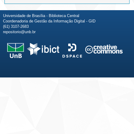
Universidade de Brasília - Biblioteca Central
Coordenadoria de Gestão da Informação Digital - GID
(61) 3107-2683
repositorio@unb.br
Fale conosco
Sobre