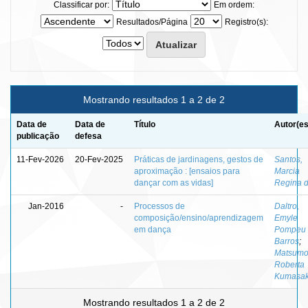
Classificar por:
Em ordem:
Resultados/Página
Registro(s):
Mostrando resultados 1 a 2 de 2
Data de
Data de
Título
Autor(es
publicação
defesa
11-Fev-2026
20-Fev-2025
Práticas de jardinagens, gestos de
Santos,
aproximação : [ensaios para
Marcia
dançar com as vidas]
Regina 
Jan-2016
-
Processos de
Daltro,
composição/ensino/aprendizagem
Emyle
em dança
Pompeu 
Barros
;
Matsumo
Roberta
Kumasa
Mostrando resultados 1 a 2 de 2