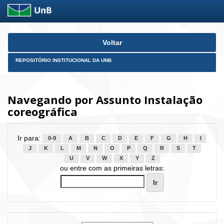
Skip
Voltar
navigation
REPOSITÓRIO INSTITUCIONAL DA UNB
Navegando por Assunto Instalação
coreográfica
Ir para:
0-9
A
B
C
D
E
F
G
H
I
J
K
L
M
N
O
P
Q
R
S
T
U
V
W
X
Y
Z
ou entre com as primeiras letras: