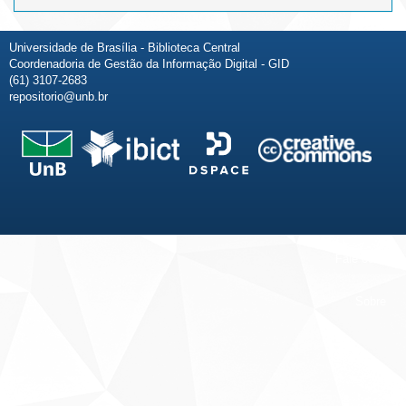
Universidade de Brasília - Biblioteca Central
Coordenadoria de Gestão da Informação Digital - GID
(61) 3107-2683
repositorio@unb.br
Fale conosco
Sobre