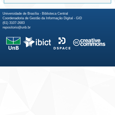
Universidade de Brasília - Biblioteca Central
Coordenadoria de Gestão da Informação Digital - GID
(61) 3107-2683
repositorio@unb.br
Fale conosco
Sobre