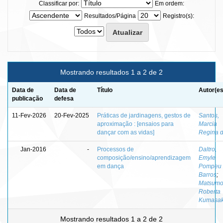
Classificar por:
Em ordem:
Resultados/Página
Registro(s):
Mostrando resultados 1 a 2 de 2
Data de
Data de
Título
Autor(es
publicação
defesa
11-Fev-2026
20-Fev-2025
Práticas de jardinagens, gestos de
Santos,
aproximação : [ensaios para
Marcia
dançar com as vidas]
Regina 
Jan-2016
-
Processos de
Daltro,
composição/ensino/aprendizagem
Emyle
em dança
Pompeu 
Barros
;
Matsumo
Roberta
Kumasa
Mostrando resultados 1 a 2 de 2