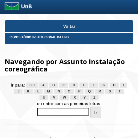
Skip
Voltar
navigation
REPOSITÓRIO INSTITUCIONAL DA UNB
Navegando por Assunto Instalação
coreográfica
Ir para:
0-9
A
B
C
D
E
F
G
H
I
J
K
L
M
N
O
P
Q
R
S
T
U
V
W
X
Y
Z
ou entre com as primeiras letras: