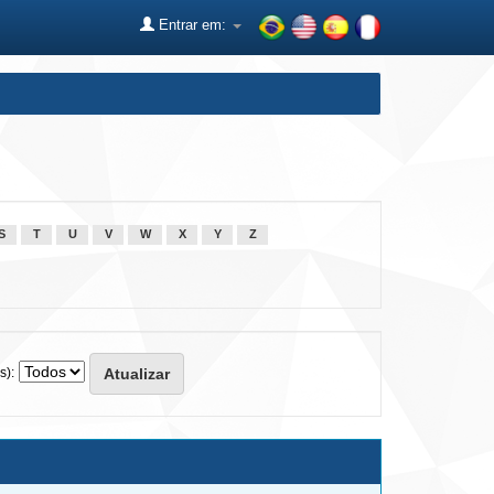
Entrar em:
S
T
U
V
W
X
Y
Z
s):