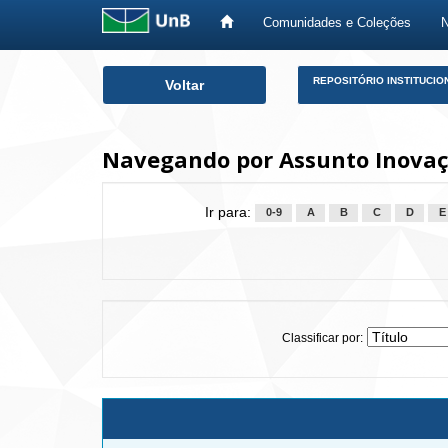
Comunidades e Coleções
Skip
REPOSITÓRIO INSTITUCIO
Voltar
navigation
Navegando por Assunto Inovaç
Ir para:
0-9
A
B
C
D
E
Classificar por: