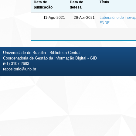
Data de
Data de
Título
publicação
defesa
11-Ago-2021
26-Abr-2021
Laboratório de inova
FNDE
Universidade de Brasília - Biblioteca Central
Coordenadoria de Gestão da Informação Digital - GID
(61) 3107-2683
repositorio@unb.br