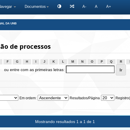
Navegar
Documentos
A-
A
A+
NAL DA UNB
ão de processos
F
G
H
I
J
K
L
M
N
O
P
Q
R
ou entre com as primeiras letras:
Em ordem:
Resultados/Página
Registro(
Mostrando resultados 1 a 1 de 1