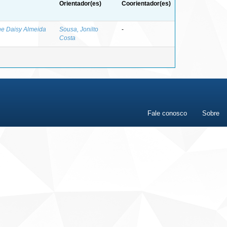
Orientador(es)
Coorientador(es)
ane Daisy Almeida
Sousa, Jonilto
-
Costa
Fale conosco
Sobre