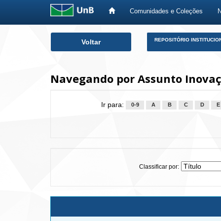
Comunidades e Coleções
Skip
REPOSITÓRIO INSTITUCIO
Voltar
navigation
Navegando por Assunto Inovaç
Ir para:
0-9
A
B
C
D
E
Classificar por: