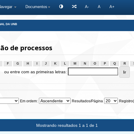
Navegar
Documentos
A-
A
A+
NAL DA UNB
ão de processos
F
G
H
I
J
K
L
M
N
O
P
Q
R
ou entre com as primeiras letras:
Em ordem:
Resultados/Página
Registro(
Mostrando resultados 1 a 1 de 1