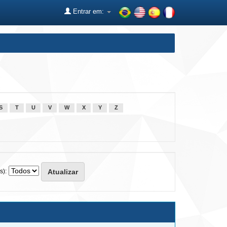
Entrar em:
S
T
U
V
W
X
Y
Z
s):