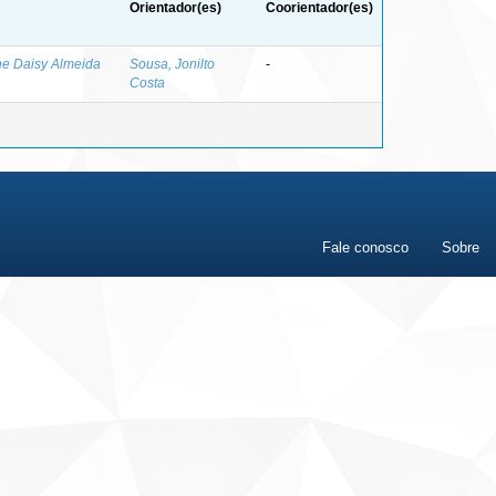
Orientador(es)
Coorientador(es)
ane Daisy Almeida
Sousa, Jonilto
-
Costa
Fale conosco
Sobre