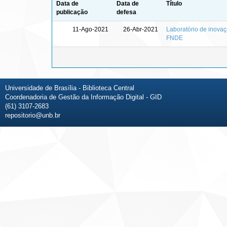
Data de
Data de
Título
publicação
defesa
11-Ago-2021
26-Abr-2021
Laboratório de inova
FNDE
Universidade de Brasília - Biblioteca Central
Coordenadoria de Gestão da Informação Digital - GID
(61) 3107-2683
repositorio@unb.br