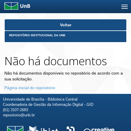
Skip
Voltar
navigation
REPOSITÓRIO INSTITUCIONAL DA UNB
Não há documentos
Não há documentos disponíveis no repositório de acordo com a
sua solicitação.
Página inicial do repositório
Universidade de Brasília - Biblioteca Central
Coordenadoria de Gestão da Informação Digital - GID
(61) 3107-2683
repositorio@unb.br