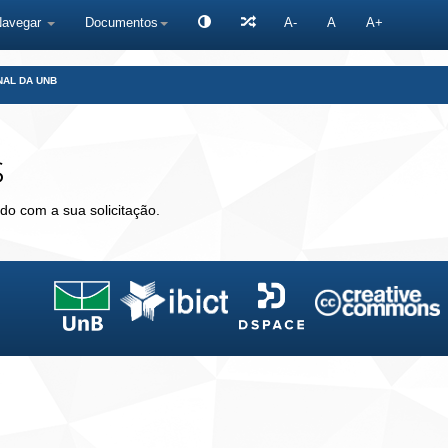
Navegar
Documentos
A-
A
A+
NAL DA UNB
s
do com a sua solicitação.