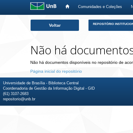
Comunidades e Coleções
Skip
REPOSITÓRIO INSTITUCIO
Voltar
navigation
Não há documento
Não há documentos disponíveis no repositório de acor
Página inicial do repositório
Universidade de Brasília - Biblioteca Central
Coordenadoria de Gestão da Informação Digital - GID
(61) 3107-2683
repositorio@unb.br