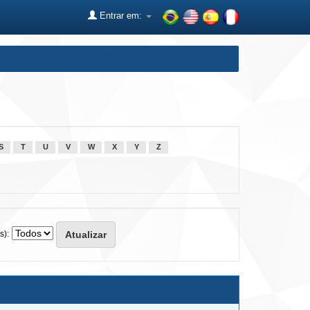
Entrar em:
S
T
U
V
W
X
Y
Z
s):