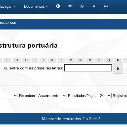
Navegar
Documentos
A-
A
A+
NAL DA UNB
strutura portuária
F
G
H
I
J
K
L
M
N
O
P
Q
R
ou entre com as primeiras letras:
Em ordem:
Resultados/Página
Registro(
Mostrando resultados 2 a 2 de 2