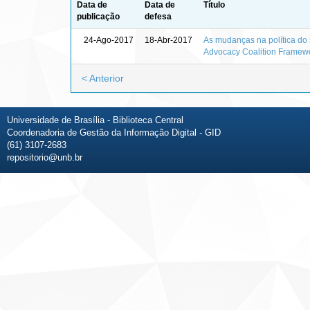
Data de
Data de
Título
publicação
defesa
24-Ago-2017
18-Abr-2017
As mudanças na política do s
Advocacy Coalition Framew
< Anterior
Universidade de Brasília - Biblioteca Central
Coordenadoria de Gestão da Informação Digital - GID
(61) 3107-2683
repositorio@unb.br