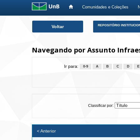
Comunidades e Coleções
Skip
REPOSITÓRIO INSTITUCIO
Voltar
navigation
Navegando por Assunto Infrae
Ir para:
0-9
A
B
C
D
E
Classificar por:
< Anterior