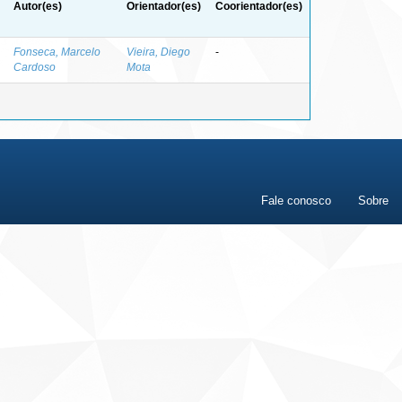
Autor(es)
Orientador(es)
Coorientador(es)
Fonseca, Marcelo
Vieira, Diego
-
Cardoso
Mota
Fale conosco
Sobre