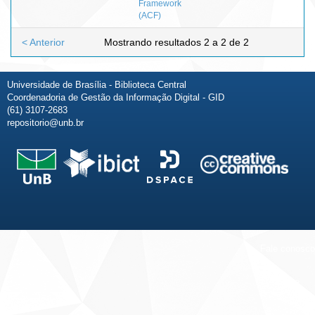
Framework
(ACF)
< Anterior
Mostrando resultados 2 a 2 de 2
Universidade de Brasília - Biblioteca Central
Coordenadoria de Gestão da Informação Digital - GID
(61) 3107-2683
repositorio@unb.br
Fale conosco
Sobre