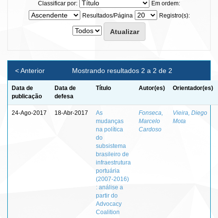
Classificar por:
Em ordem:
Resultados/Página
Registro(s):
< Anterior
Mostrando resultados 2 a 2 de 2
Data de
Data de
Título
Autor(es)
Orientador(es)
publicação
defesa
24-Ago-2017
18-Abr-2017
As
Fonseca,
Vieira, Diego
mudanças
Marcelo
Mota
na política
Cardoso
do
subsistema
brasileiro de
infraestrutura
portuária
(2007-2016)
: análise a
partir do
Advocacy
Coalition