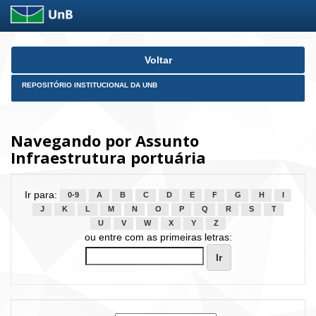
Skip
Voltar
navigation
REPOSITÓRIO INSTITUCIONAL DA UNB
Navegando por Assunto
Infraestrutura portuária
Ir para:
0-9
A
B
C
D
E
F
G
H
I
J
K
L
M
N
O
P
Q
R
S
T
U
V
W
X
Y
Z
ou entre com as primeiras letras: