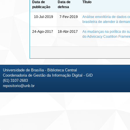
Data de
Data de
Título
publicação
defesa
10-Jul-2019
7-Fev-2019
Análise envoltória de dados c
brasileira de atender à deman
24-Ago-2017
18-Abr-2017
As mudanças na política do sub
do Advocacy Coalition Frame
Universidade de Brasília - Biblioteca Central
Coordenadoria de Gestão da Informação Digital - GID
(61) 3107-2683
repositorio@unb.br