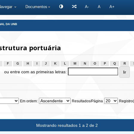
Navegar
Documentos
A-
A
A+
NAL DA UNB
strutura portuária
F
G
H
I
J
K
L
M
N
O
P
Q
R
ou entre com as primeiras letras:
Em ordem:
Resultados/Página
Registro(
Mostrando resultados 1 a 2 de 2