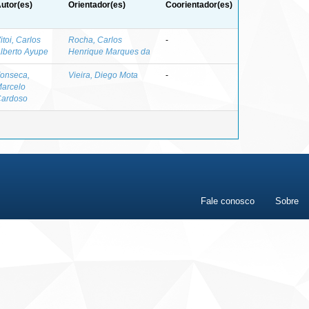
utor(es)
Orientador(es)
Coorientador(es)
itoi, Carlos
Rocha, Carlos
-
lberto Ayupe
Henrique Marques da
onseca,
Vieira, Diego Mota
-
arcelo
ardoso
Fale conosco
Sobre