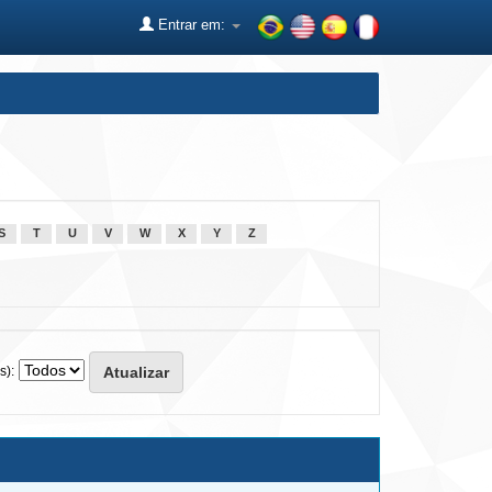
Entrar em:
S
T
U
V
W
X
Y
Z
s):