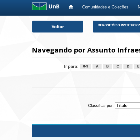
Comunidades e Coleções
Skip
REPOSITÓRIO INSTITUCIO
Voltar
navigation
Navegando por Assunto Infrae
Ir para:
0-9
A
B
C
D
E
Classificar por: